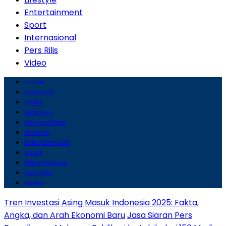
Entertainment
Sport
Internasional
Pers Rilis
Video
Home
Nasional
Politik
Ekonomi
Megapolitan
Lifestyle
Entertainment
Sport
Internasional
Pers Rilis
Video
Tren Investasi Asing Masuk Indonesia 2025: Fakta,
Angka, dan Arah Ekonomi Baru
Jasa Siaran Pers