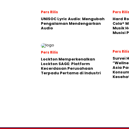
Pers Rilis
Pers Rili
UNISOC Lyric Audio: Mengubah
Hard Ro
Pengalaman Mendengarkan
Cola® M
Audio
Musik H
Musisi 
Pers Rili
Pers Rilis
Survei 
Lockton Memperkenalkan
“Wellne
Lockton SAGE: Platform
Asia Pa
Kecerdasan Perusahaan
Konsum
Terpadu Pertama di Industri
Kesehat