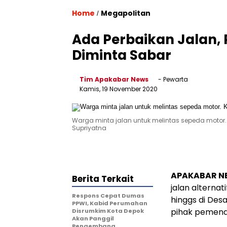
Home
Megapolitan
/
Ada Perbaikan Jalan,
Diminta Sabar
Tim Apakabar News
- Pewarta
Kamis, 19 November 2020
Warga minta jalan untuk melintas sepeda motor.
Supriyatna
APAKABAR N
Berita Terkait
jalan alternat
Respons Cepat Dumas
hinggs di Des
PPWI, Kabid Perumahan
pihak pemena
Disrumkim Kota Depok
Akan Panggil
Pengembang