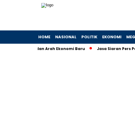
HOME
NASIONAL
POLITIK
EKONOMI
MEG
 Fakta, Angka, dan Arah Ekonomi Baru
Jasa Siaran Pers Persr