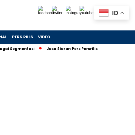
ID
NAL
PERS RILIS
VIDEO
ai Segmentasi
Jasa Siaran Pers Persriliscom Melayani Publika