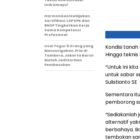
Teknis ASN Disnaker
Indramayu!
Harmonisasi Kebijakan
Sertifikasi: LSP KPK dan
BNSP Tingkatkan Kerja
Sama Kompetensi
Profesional
Usai Tegur 5 Orang yang
Kondisi tanah 
Mencurigakan, Pria di
Hingga teknis
Tambora, Jakarta Barat
Malah Jadi Korban
Pembacokan
“Untuk ini ki
untuk sabar s
Sulistianto SE
Sementara it
pemborong su
“Sediakanlah 
alternatif y
berbahaya. Ba
tembokan sanga