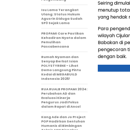
Seiring dimul
menutup tota
Isu Lama Terangkat
Ulang: Status Hukum
yang hendak m
Agusrin Diduga Sudah
SP3 Sejak Lama
Para pengenda
PROPAMI Care Pastikan
wilayah Cijul
Kehadiran Nyata dalam
Babakan di pes
Pemulihan
Pascabencana
pengecoran ti
dengan baik.
Rumah Nyaman dan
Senyap Berkat Isian
POLYSTYRENE – Lihat
Demo Langsung Pintu
Kodai di MEGABUILD
Indonesia 2025!
RUA RUALB PROPAMI 2024:
Perubahan AD dan
Evaluasi Kinerja
Pengurus Jadi Fokus
dalam Rapat di Ancol
Kang Ade dan Jo Project
POP Hadirkan Sentuhan
Humanis di Bimbingan