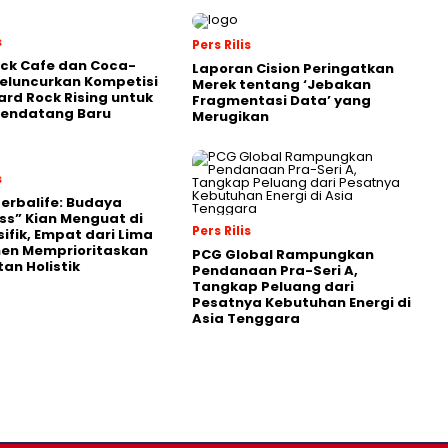
s
Pers Rilis
ck Cafe dan Coca-
Laporan Cision Peringatkan
eluncurkan Kompetisi
Merek tentang ‘Jebakan
ard Rock Rising untuk
Fragmentasi Data’ yang
Pendatang Baru
Merugikan
s
Herbalife: Budaya
ss” Kian Menguat di
Pers Rilis
sifik, Empat dari Lima
en Memprioritaskan
PCG Global Rampungkan
an Holistik
Pendanaan Pra-Seri A,
Tangkap Peluang dari
Pesatnya Kebutuhan Energi di
Asia Tenggara