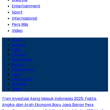
Entertainment
Sport
Internasional
Pers Rilis
Video
Home
Nasional
Politik
Ekonomi
Megapolitan
Lifestyle
Entertainment
Sport
Internasional
Pers Rilis
Video
Tren Investasi Asing Masuk Indonesia 2025: Fakta,
Angka, dan Arah Ekonomi Baru
Jasa Siaran Pers