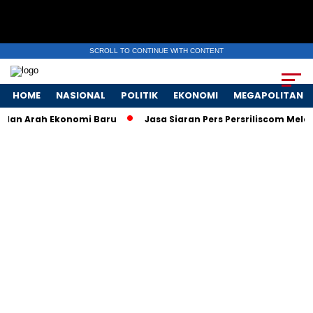
SCROLL TO CONTINUE WITH CONTENT
HOME
NASIONAL
POLITIK
EKONOMI
MEGAPOLITAN
dan Arah Ekonomi Baru
Jasa Siaran Pers Persriliscom Melayan