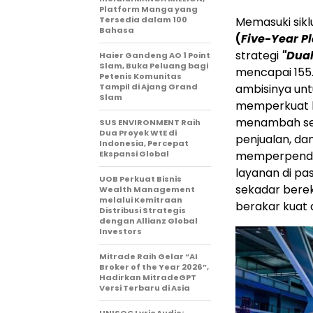
Platform Manga yang
Tersedia dalam 100
Memasuki sik
Bahasa
(
Five-Year P
strategi
"Dual
Haier Gandeng AO 1 Point
Slam, Buka Peluang bagi
mencapai 155
Petenis Komunitas
Tampil di Ajang Grand
ambisinya unt
Slam
memperkuat ke
menambah semb
SUS ENVIRONMENT Raih
Dua Proyek WtE di
penjualan, dan
Indonesia, Percepat
Ekspansi Global
memperpendek
layanan di pa
UOB Perkuat Bisnis
sekadar berek
Wealth Management
melalui Kemitraan
berakar kuat 
Distribusi Strategis
dengan Allianz Global
Investors
Mitrade Raih Gelar “AI
Broker of the Year 2026”,
Hadirkan MitradeGPT
Versi Terbaru di Asia