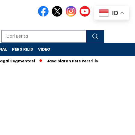
ID
NAL
PERS RILIS
VIDEO
gmentasi
Jasa Siaran Pers Persriliscom Melayani Publikasi ke