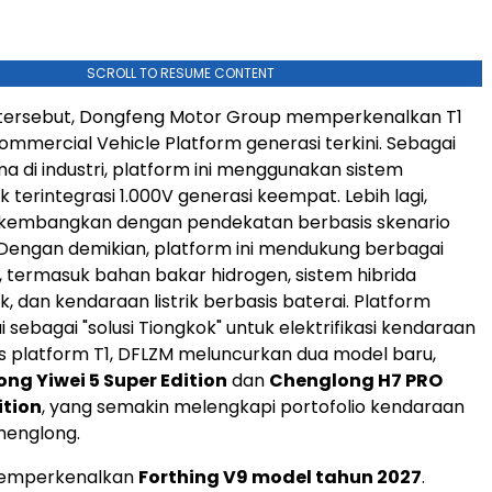
SCROLL TO RESUME CONTENT
tersebut, Dongfeng Motor Group memperkenalkan T1
mmercial Vehicle Platform generasi terkini. Sebagai
ma di industri, platform ini menggunakan sistem
ik terintegrasi 1.000V generasi keempat. Lebih lagi,
 dikembangkan dengan pendekatan berbasis skenario
Dengan demikian, platform ini mendukung berbagai
i, termasuk bahan bakar hidrogen, sistem hibrida
ik, dan kendaraan listrik berbasis baterai. Platform
ai sebagai "solusi Tiongkok" untuk elektrifikasi kendaraan
is platform T1, DFLZM meluncurkan dua model baru,
ng Yiwei 5 Super Edition
dan
Chenglong H7 PRO
ition
, yang semakin melengkapi portofolio kendaraan
henglong.
memperkenalkan
Forthing V9 model tahun 2027
.