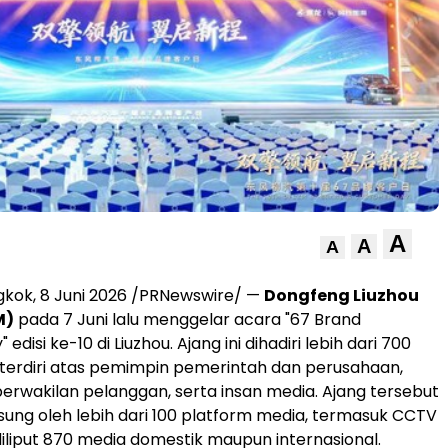
A
A
A
gkok, 8 Juni 2026 /PRNewswire/ —
Dongfeng Liuzhou
M)
pada 7 Juni lalu menggelar acara "67 Brand
disi ke-10 di Liuzhou. Ajang ini dihadiri lebih dari 700
terdiri atas pemimpin pemerintah dan perusahaan,
 perwakilan pelanggan, serta insan media. Ajang tersebut
gsung oleh lebih dari 100 platform media, termasuk CCTV
diliput 870 media domestik maupun internasional.