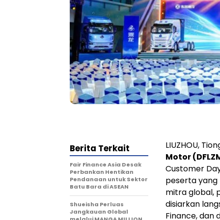
LIUZHOU, Tion
Berita Terkait
Motor (DFLZ
Fair Finance Asia Desak
Customer Day" e
Perbankan Hentikan
peserta yang 
Pendanaan untuk Sektor
Batu Bara di ASEAN
mitra global,
disiarkan lan
Shueisha Perluas
Jangkauan Global
Finance, dan 
melalui MANGA MILLION,