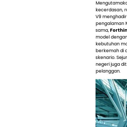
Mengutamakan
kecerdasan, r
V9 menghadir
pengalaman M
sama,
Forthi
model dengan 
kebutuhan mobi
berkemah di a
skenario. Sej
negeri juga d
pelanggan.