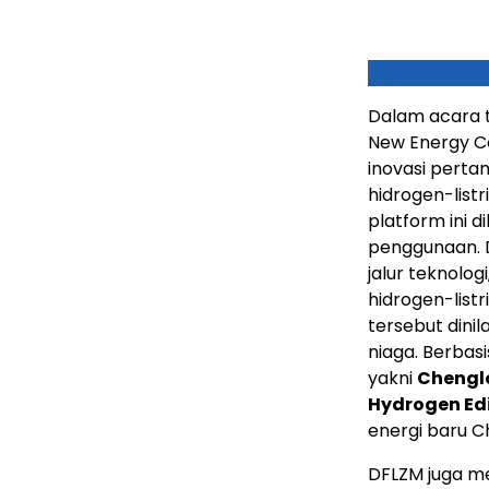
Dalam acara 
New Energy Co
inovasi perta
hidrogen-listr
platform ini
penggunaan. 
jalur teknolog
hidrogen-listr
tersebut dinil
niaga. Berbas
yakni
Chenglo
Hydrogen Ed
energi baru C
DFLZM juga 