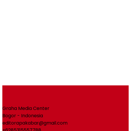
Graha Media Center
Bogor - Indonesia
editorapakabar@gmail.com
+6285315557788