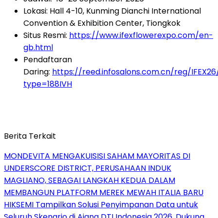
Lokasi: Hall 4-10, Kunming Dianchi International
Convention & Exhibition Center, Tiongkok
Situs Resmi:
https://www.ifexflowerexpo.com/en-
gb.html
Pendaftaran
Daring:
https://reed.infosalons.com.cn/reg/IFEX26
type=188IVH
Berita Terkait
MONDEVITA MENGAKUISISI SAHAM MAYORITAS DI
UNDERSCORE DISTRICT, PERUSAHAAN INDUK
MAGLIANO, SEBAGAI LANGKAH KEDUA DALAM
MEMBANGUN PLATFORM MEREK MEWAH ITALIA BARU
HIKSEMI Tampilkan Solusi Penyimpanan Data untuk
Seluruh Skenario di Ajang DTI Indonesia 2026, Dukung