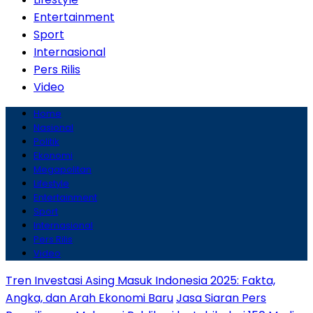
Entertainment
Sport
Internasional
Pers Rilis
Video
Home
Nasional
Politik
Ekonomi
Megapolitan
Lifestyle
Entertainment
Sport
Internasional
Pers Rilis
Video
Tren Investasi Asing Masuk Indonesia 2025: Fakta,
Angka, dan Arah Ekonomi Baru
Jasa Siaran Pers