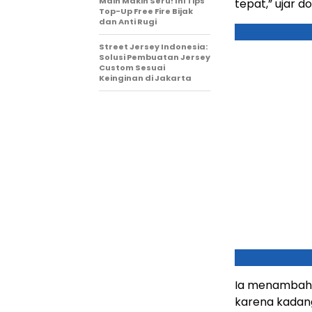
Main Makin Seru! Ini Tips
tepat,” ujar d
Top-Up Free Fire Bijak
dan Anti Rugi
Street Jersey Indonesia:
Solusi Pembuatan Jersey
Custom Sesuai
Keinginan di Jakarta
Ia menambahka
karena kadan