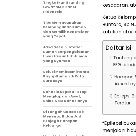
Tingkatkan Branding
kesadaran, at
Lewat SMM Panel
Indonesia
Ketua Kelompok
Tips Merencanakan
Buntoro, Sp.N
Pembangunan Rumah
kutukan atau 
dan Memilih Kontraktor
yang Tepat
Daftar Isi
Jasa Desain Interior
Rumah Berpengalaman,
Investasi untuk Hunian
Tantangan 
yang Nyaman
EEG di Ind
Solusi Membasmi Hama
Rayap Rumah di Kota
Harapan B
Surabaya
Akses Lay
Rahasia Sepatu Tetap
Epilepsi 
Mengilap dan Awet,
Shine & Go Rahasianya
Teratur
Di Tengah Cuaca Tak
Menentu, Bidan Jadi
Penjaga Harapan
“Epilepsi buk
Keluarga
menjalani hi