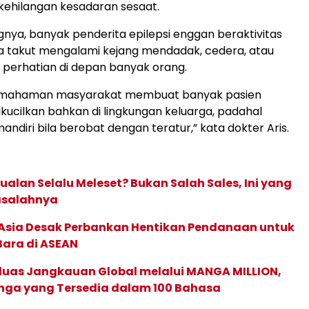
u kehilangan kesadaran sesaat.
ya, banyak penderita epilepsi enggan beraktivitas
a takut mengalami kejang mendadak, cedera, atau
 perhatian di depan banyak orang.
emahaman masyarakat membuat banyak pasien
dikucilkan bahkan di lingkungan keluarga, padahal
ndiri bila berobat dengan teratur,” kata dokter Aris.
ualan Selalu Meleset? Bukan Salah Sales, Ini yang
asalahnya
e Asia Desak Perbankan Hentikan Pendanaan untuk
Bara di ASEAN
rluas Jangkauan Global melalui MANGA MILLION,
nga yang Tersedia dalam 100 Bahasa