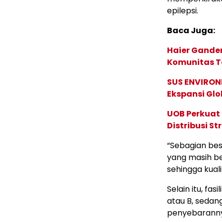
epilepsi.
Baca Juga:
Haier Ganden
Komunitas T
SUS ENVIRONM
Ekspansi Glo
UOB Perkuat
Distribusi St
“Sebagian bes
yang masih be
sehingga kuali
Selain itu, fa
atau B, sedan
penyebarannya