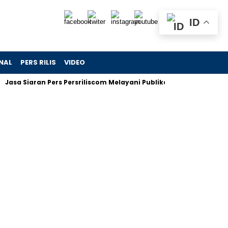
ID
NAL
PERS RILIS
VIDEO
 Siaran Pers Persriliscom Melayani Publikasi ke Lebih dari 150 M