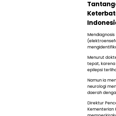
Tantanga
Keterbat
Indonesi
Mendiagnosis 
(elektroensefa
mengidentifik
Menurut dokter
tepat, karena
epilepsi terli
Namun ia meng
neurologi men
daerah denga
Direktur Penc
Kementerian Ke
memperkirakan