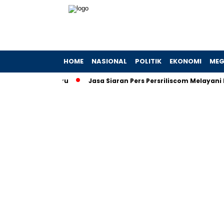
HOME
NASIONAL
POLITIK
EKONOMI
MEG
h Ekonomi Baru
Jasa Siaran Pers Persriliscom Melayani Publi