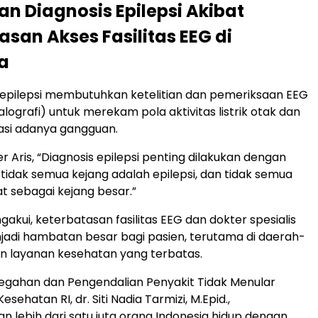
n Diagnosis Epilepsi Akibat
asan Akses Fasilitas EEG di
a
epilepsi membutuhkan ketelitian dan pemeriksaan EEG
lografi) untuk merekam pola aktivitas listrik otak dan
asi adanya gangguan.
 Aris, “Diagnosis epilepsi penting dilakukan dengan
 tidak semua kejang adalah epilepsi, dan tidak semua
hat sebagai kejang besar.”
akui, keterbatasan fasilitas EEG dan dokter spesialis
jadi hambatan besar bagi pasien, terutama di daerah-
n layanan kesehatan yang terbatas.
egahan dan Pengendalian Penyakit Tidak Menular
sehatan RI, dr. Siti Nadia Tarmizi, M.Epid.,
 lebih dari satu juta orang Indonesia hidup dengan