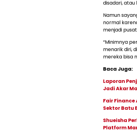
disadari, ata
Namun sayangn
normal karen
menjadi pusat
“Minimnya p
menarik diri, 
mereka bisa ma
Baca Juga:
Laporan Penj
Jadi Akar M
Fair Financ
Sektor Batu 
Shueisha Pe
Platform Ma