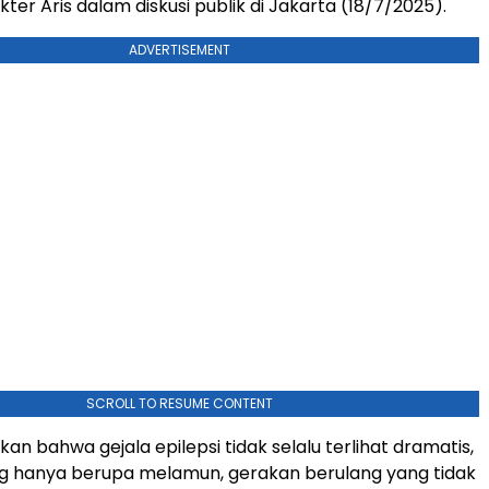
okter Aris dalam diskusi publik di Jakarta (18/7/2025).
ADVERTISEMENT
SCROLL TO RESUME CONTENT
n bahwa gejala epilepsi tidak selalu terlihat dramatis,
g hanya berupa melamun, gerakan berulang yang tidak