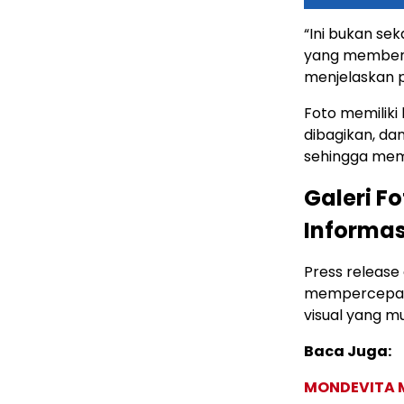
“Ini bukan sek
yang membentu
menjelaskan p
Foto memiliki
dibagikan, da
sehingga mem
Galeri F
Informasi
Press release 
mempercepat 
visual yang m
Baca Juga:
MONDEVITA 