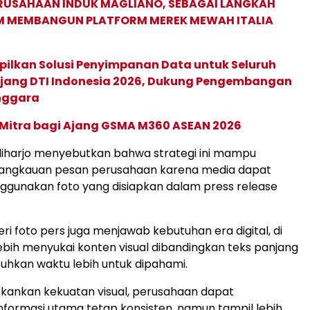
ERUSAHAAN INDUK MAGLIANO, SEBAGAI LANGKAH
M MEMBANGUN PLATFORM MEREK MEWAH ITALIA
pilkan Solusi Penyimpanan Data untuk Seluruh
 Ajang DTI Indonesia 2026, Dukung Pengembangan
enggara
 Mitra bagi Ajang GSMA M360 ASEAN 2026
diharjo menyebutkan bahwa strategi ini mampu
angkauan pesan perusahaan karena media dapat
gunakan foto yang disiapkan dalam press release
ri foto pers juga menjawab kebutuhan era digital, di
ebih menyukai konten visual dibandingkan teks panjang
hkan waktu lebih untuk dipahami.
ankan kekuatan visual, perusahaan dapat
formasi utama tetap konsisten, namun tampil lebih