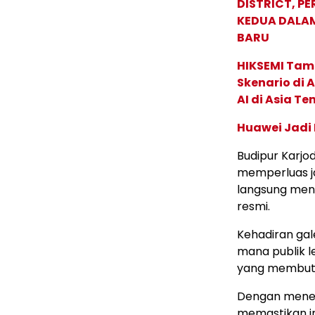
DISTRICT, P
KEDUA DALA
BARU
HIKSEMI Tam
Skenario di
AI di Asia T
Huawei Jadi
Budipur Karjo
memperluas j
langsung meng
resmi.
Kehadiran gale
mana publik l
yang membutu
Dengan menek
memastikan in