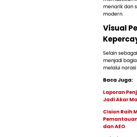
menarik dan 
modern.
Visual P
Kepercay
Selain sebagai
menjadi bagi
melalui narasi
Baca Juga:
Laporan Penj
Jadi Akar M
Cision Raih
Pemantauan d
dan AEO