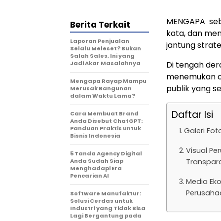
MENGAPA sebua
Berita Terkait
kata, dan men
Laporan Penjualan
jantung strat
Selalu Meleset? Bukan
Salah Sales, Ini yang
Jadi Akar Masalahnya
Di tengah dera
menemukan ca
Mengapa Rayap Mampu
publik yang s
Merusak Bangunan
dalam Waktu Lama?
Daftar Isi
Cara Membuat Brand
Anda Disebut ChatGPT:
Panduan Praktis untuk
Galeri Fot
Bisnis Indonesia
Visual P
5 Tanda Agency Digital
Anda Sudah Siap
Transpara
Menghadapi Era
Pencarian AI
Media Eko
Perusaha
Software Manufaktur:
Solusi Cerdas untuk
Industri yang Tidak Bisa
Lagi Bergantung pada