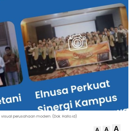
i visual perusahaan modern. (Dok. Hallo.id)
A
A
A