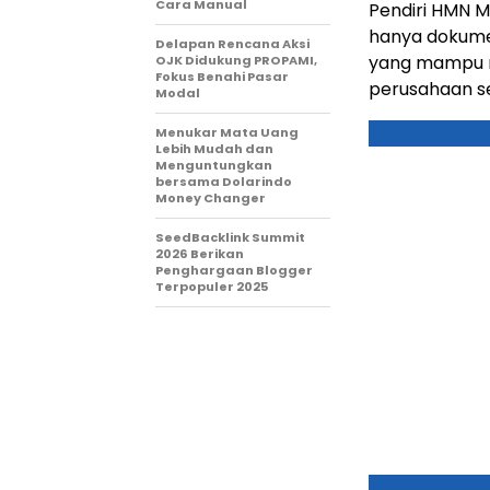
Cara Manual
Pendiri HMN M
hanya dokumen
Delapan Rencana Aksi
yang mampu m
OJK Didukung PROPAMI,
Fokus Benahi Pasar
perusahaan se
Modal
Menukar Mata Uang
Lebih Mudah dan
Menguntungkan
bersama Dolarindo
Money Changer
SeedBacklink Summit
2026 Berikan
Penghargaan Blogger
Terpopuler 2025