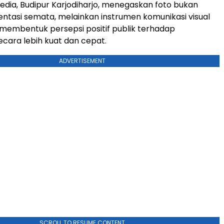
edia, Budipur Karjodiharjo, menegaskan foto bukan
tasi semata, melainkan instrumen komunikasi visual
embentuk persepsi positif publik terhadap
cara lebih kuat dan cepat.
ADVERTISEMENT
SCROLL TO RESUME CONTENT