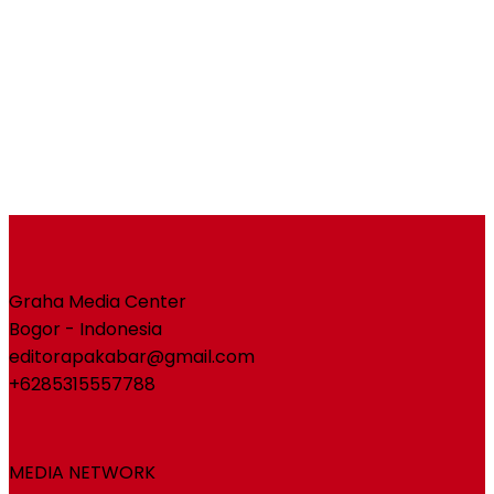
Graha Media Center
Bogor - Indonesia
editorapakabar@gmail.com
+6285315557788
MEDIA NETWORK