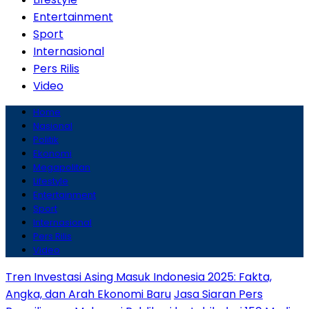
Entertainment
Sport
Internasional
Pers Rilis
Video
Home
Nasional
Politik
Ekonomi
Megapolitan
Lifestyle
Entertainment
Sport
Internasional
Pers Rilis
Video
Tren Investasi Asing Masuk Indonesia 2025: Fakta,
Angka, dan Arah Ekonomi Baru
Jasa Siaran Pers