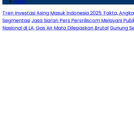
Video
Tren Investasi Asing Masuk Indonesia 2025: Fakta, Angk
Segmentasi
Jasa Siaran Pers Persriliscom Melayani Publ
Nasional di LA, Gas Air Mata Dilepaskan Brutal
Gunung Se