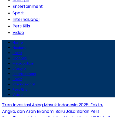
Entertainment
Sport
Internasional
Pers Rilis
Video
Home
Nasional
Politik
Ekonomi
Megapolitan
Lifestyle
Entertainment
Sport
Internasional
Pers Rilis
Video
Tren Investasi Asing Masuk Indonesia 2025: Fakta,
Angka, dan Arah Ekonomi Baru
Jasa Siaran Pers