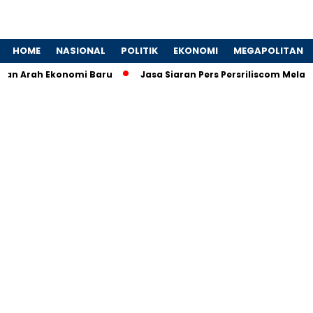
HOME
NASIONAL
POLITIK
EKONOMI
MEGAPOLITAN
dan Arah Ekonomi Baru
Jasa Siaran Pers Persriliscom Melayan