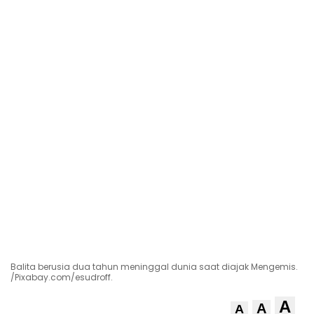
Balita berusia dua tahun meninggal dunia saat diajak Mengemis.
/Pixabay.com/esudroff.
A
A
A