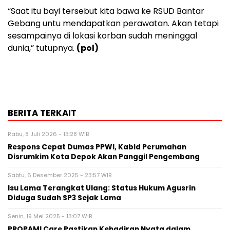
“Saat itu bayi tersebut kita bawa ke RSUD Bantar
Gebang untu mendapatkan perawatan. Akan tetapi
sesampainya di lokasi korban sudah meninggal
dunia,” tutupnya.
(pol)
BERITA TERKAIT
Rabu, 8 Juli 2026 - 13:28 WIB
Respons Cepat Dumas PPWI, Kabid Perumahan
Disrumkim Kota Depok Akan Panggil Pengembang
Sabtu, 6 Desember 2025 - 23:57 WIB
Isu Lama Terangkat Ulang: Status Hukum Agusrin
Diduga Sudah SP3 Sejak Lama
Senin, 19 Mei 2025 - 13:07 WIB
PROPAMI Care Pastikan Kehadiran Nyata dalam