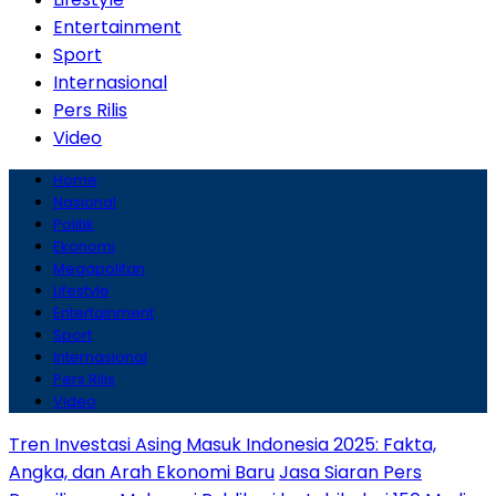
Entertainment
Sport
Internasional
Pers Rilis
Video
Home
Nasional
Politik
Ekonomi
Megapolitan
Lifestyle
Entertainment
Sport
Internasional
Pers Rilis
Video
Tren Investasi Asing Masuk Indonesia 2025: Fakta,
Angka, dan Arah Ekonomi Baru
Jasa Siaran Pers