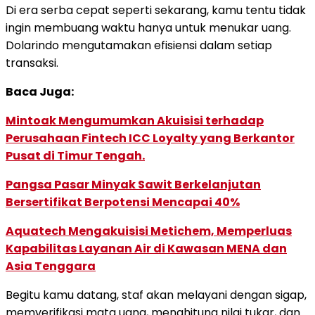
Di era serba cepat seperti sekarang, kamu tentu tidak
ingin membuang waktu hanya untuk menukar uang.
Dolarindo mengutamakan efisiensi dalam setiap
transaksi.
Baca Juga:
Mintoak Mengumumkan Akuisisi terhadap
Perusahaan Fintech ICC Loyalty yang Berkantor
Pusat di Timur Tengah.
Pangsa Pasar Minyak Sawit Berkelanjutan
Bersertifikat Berpotensi Mencapai 40%
Aquatech Mengakuisisi Metichem, Memperluas
Kapabilitas Layanan Air di Kawasan MENA dan
Asia Tenggara
Begitu kamu datang, staf akan melayani dengan sigap,
memverifikasi mata uang, menghitung nilai tukar, dan