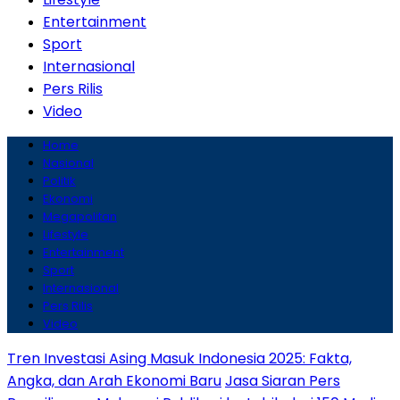
Entertainment
Sport
Internasional
Pers Rilis
Video
Home
Nasional
Politik
Ekonomi
Megapolitan
Lifestyle
Entertainment
Sport
Internasional
Pers Rilis
Video
Tren Investasi Asing Masuk Indonesia 2025: Fakta,
Angka, dan Arah Ekonomi Baru
Jasa Siaran Pers