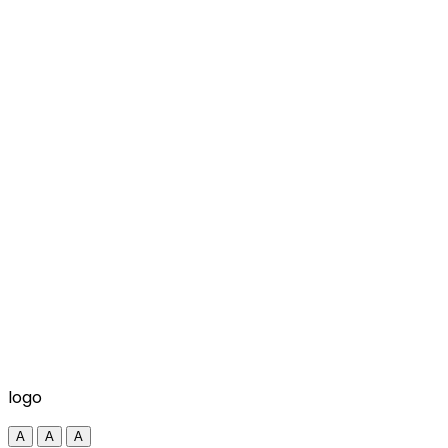
logo
A
A
A