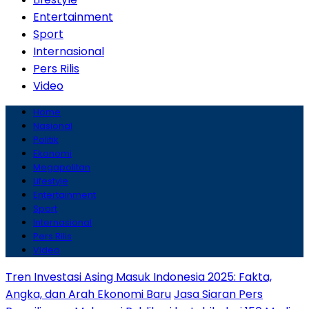
Entertainment
Sport
Internasional
Pers Rilis
Video
Home
Nasional
Politik
Ekonomi
Megapolitan
Lifestyle
Entertainment
Sport
Internasional
Pers Rilis
Video
Tren Investasi Asing Masuk Indonesia 2025: Fakta,
Angka, dan Arah Ekonomi Baru
Jasa Siaran Pers