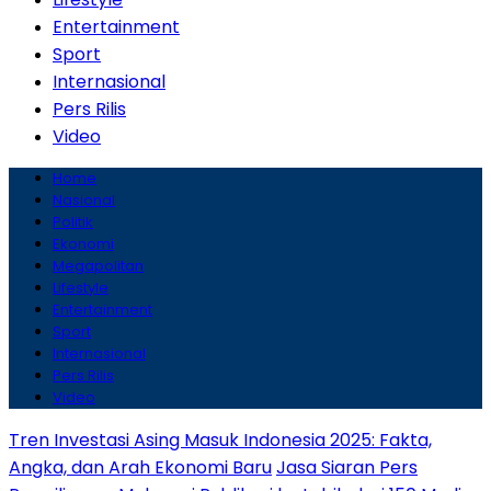
Entertainment
Sport
Internasional
Pers Rilis
Video
Home
Nasional
Politik
Ekonomi
Megapolitan
Lifestyle
Entertainment
Sport
Internasional
Pers Rilis
Video
Tren Investasi Asing Masuk Indonesia 2025: Fakta,
Angka, dan Arah Ekonomi Baru
Jasa Siaran Pers