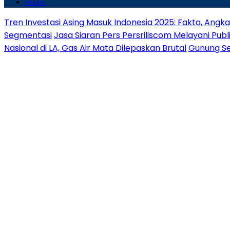
Video
Tren Investasi Asing Masuk Indonesia 2025: Fakta, Angk
Segmentasi
Jasa Siaran Pers Persriliscom Melayani Publ
Nasional di LA, Gas Air Mata Dilepaskan Brutal
Gunung Se