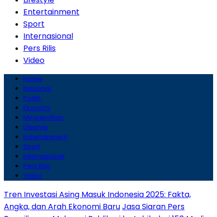
Entertainment
Sport
Internasional
Pers Rilis
Video
Home
Nasional
Politik
Ekonomi
Megapolitan
Lifestyle
Entertainment
Sport
Internasional
Pers Rilis
Video
Tren Investasi Asing Masuk Indonesia 2025: Fakta,
Angka, dan Arah Ekonomi Baru
Jasa Siaran Pers