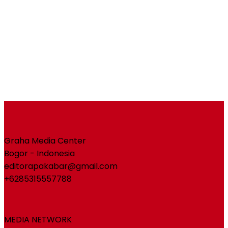
Graha Media Center
Bogor - Indonesia
editorapakabar@gmail.com
+6285315557788
MEDIA NETWORK