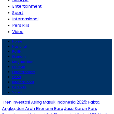
Entertainment
Sport
Internasional
Pers Rilis
Video
Home
Nasional
Politik
Ekonomi
Megapolitan
Lifestyle
Entertainment
Sport
Internasional
Pers Rilis
Video
Tren Investasi Asing Masuk Indonesia 2025: Fakta,
Angka, dan Arah Ekonomi Baru
Jasa Siaran Pers