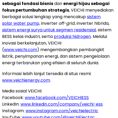
sebagai fondasi bisnis
dan
energi hijau sebagai
fokus pertumbuhan strategis
, VEICHI menyediakan
berbagai solusi lengkap yang mencakup
sistem
solar water pump,
inverter
off-grid
, inverter hibrida,
sistem energi surya untuk segmen residensial
, sistem
BESS kelas industri, serta
produksi hidrogen
. Melalui
inovasi berkelanjutan, VEICHI
(
www.veichi.com
) mengembangkan pembangkit
listrik, penyimpanan energi, dan sistem pengelolaan
energi terbarukan yang efisien di seluruh dunia.
Informasi lebih lanjut tersedia di situs resmi:
www.veichienergy.com
.
Media sosial VEICHI:
Facebook:
www.facebook.com/VEICHIESS
LinkedIn:
www.linkedin.com/company/veichi-ess
Instagram:
www.instagram.com/veichielectric
YouTube:
www.youtube.com/
@VeichiElectric