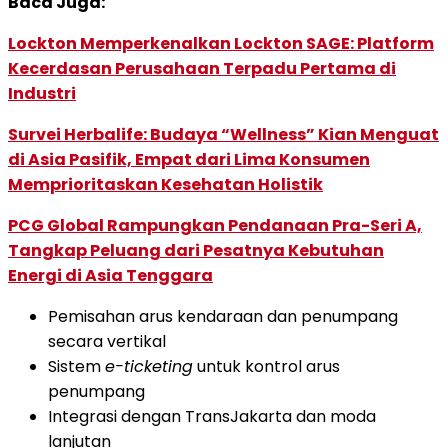
Baca Juga:
Lockton Memperkenalkan Lockton SAGE: Platform
Kecerdasan Perusahaan Terpadu Pertama di
Industri
Survei Herbalife: Budaya “Wellness” Kian Menguat
di Asia Pasifik, Empat dari Lima Konsumen
Memprioritaskan Kesehatan Holistik
PCG Global Rampungkan Pendanaan Pra-Seri A,
Tangkap Peluang dari Pesatnya Kebutuhan
Energi di Asia Tenggara
Pemisahan arus kendaraan dan penumpang
secara vertikal
Sistem
e-ticketing
untuk kontrol arus
penumpang
Integrasi dengan TransJakarta dan moda
lanjutan