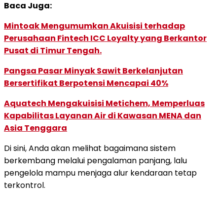
Baca Juga:
Mintoak Mengumumkan Akuisisi terhadap
Perusahaan Fintech ICC Loyalty yang Berkantor
Pusat di Timur Tengah.
Pangsa Pasar Minyak Sawit Berkelanjutan
Bersertifikat Berpotensi Mencapai 40%
Aquatech Mengakuisisi Metichem, Memperluas
Kapabilitas Layanan Air di Kawasan MENA dan
Asia Tenggara
Di sini, Anda akan melihat bagaimana sistem
berkembang melalui pengalaman panjang, lalu
pengelola mampu menjaga alur kendaraan tetap
terkontrol.