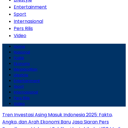
Entertainment
Sport
Internasional
Pers Rilis
Video
Home
Nasional
Politik
Ekonomi
Megapolitan
Lifestyle
Entertainment
Sport
Internasional
Pers Rilis
Video
Tren Investasi Asing Masuk Indonesia 2025: Fakta,
Angka, dan Arah Ekonomi Baru
Jasa Siaran Pers