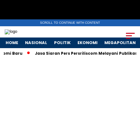
SCROLL TO CONTINUE WITH CONTENT
HOME
NASIONAL
POLITIK
EKONOMI
MEGAPOLITAN
nomi Baru
Jasa Siaran Pers Persriliscom Melayani Publikasi k