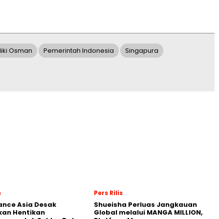
iki Osman
Pemerintah Indonesia
Singapura
s
Pers Rilis
nance Asia Desak
Shueisha Perluas Jangkauan
kan Hentikan
Global melalui MANGA MILLION,