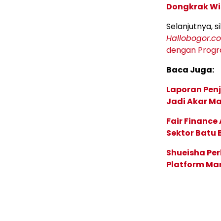
Dongkrak Wi
Selanjutnya, s
Hallobogor.c
dengan Progra
Baca Juga:
Laporan Penj
Jadi Akar M
Fair Financ
Sektor Batu 
Shueisha Pe
Platform Ma