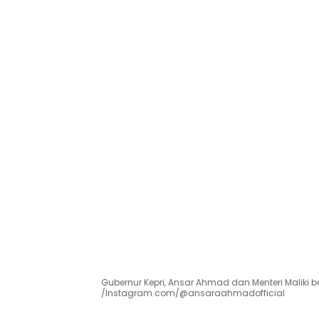
Gubernur Kepri, Ansar Ahmad dan Menteri Maliki b
/Instagram.com/@ansaraahmadofficial