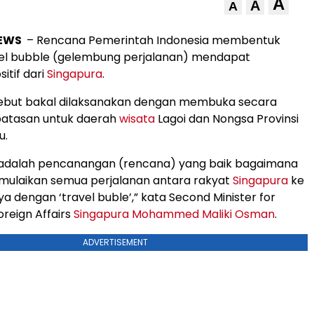
A
A
A
NEWS
– Rencana Pemerintah Indonesia membentuk
el bubble (gelembung perjalanan) mendapat
itif dari
Singapura
.
ebut bakal dilaksanakan dengan membuka secara
batasan untuk daerah
wisata
Lagoi dan Nongsa Provinsi
u.
i adalah pencanangan (rencana) yang baik bagaimana
mulaikan semua perjalanan antara rakyat
Singapura
ke
a dengan ‘travel buble’,” kata Second Minister for
oreign Affairs
Singapura
Mohammed Maliki Osman
.
ADVERTISEMENT