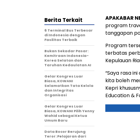
APAKABAR 
Berita Terkait
program trav
6 Terminal Bus Terbesar
tanggapan pos
di Indonesia dengan
Fasilitas Terbaik
Program ters
Bukan Sekadar Pasar:
terbatas per
Kemitraan Indonesia-
Kepulauan Ria
Korea Selatan dan
Taruhan Kedaulatan AI
“Saya rasa in
Gelar Kongres Luar
kita boleh me
Biasa, KOWANI
Selamatkan Tata Kelola
Kepri khususny
dan Integritas
Education & F
Organisasi
Gelar Kongres Luar
Biasa, KOWANI Pilih Yenny
Wahid sebagai Ketua
Umum Baru
Data Bocor Berujung
Teror: Pelajaran dari