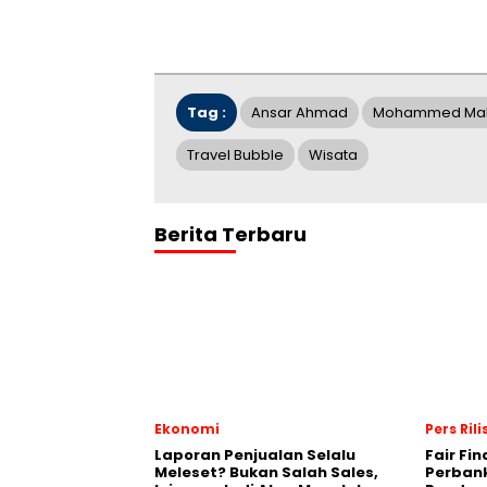
Tag :
Ansar Ahmad
Mohammed Mal
Travel Bubble
Wisata
Berita Terbaru
Ekonomi
Pers Rili
Laporan Penjualan Selalu
Fair Fi
Meleset? Bukan Salah Sales,
Perban