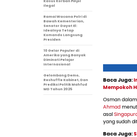
Kasus Korban Pinjol
Ilegal
Ramai Wacana Polri di
Bawah Kementerian,
Senator Dayat El:
Idealnya Tetap
Komando Langsung
Presiden
10 Gelar Populer di
Amerika yang Banyak
Diminati Pelajar
Internasional
Gelombang Demo,
Baca Juga:
I
Reshuffle Kabinet, Dan
Prediksi Politik Mahfud
Mempokoh Hu
MD Tahun 2025
Osman dalam k
Ahmad
menut
asal
Singapur
yang sudah di
Baca Juga:
S