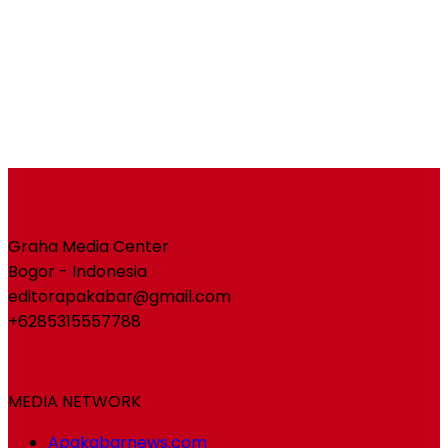
Graha Media Center
Bogor - Indonesia
editorapakabar@gmail.com
+6285315557788
MEDIA NETWORK
Apakabarnews.com