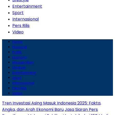
Entertainment
Sport
Internasional
Pers Rilis
Video
Home
Nasional
Politik
Ekonomi
Megapolitan
Lifestyle
Entertainment
Sport
Internasional
Pers Rilis
Video
Tren Investasi Asing Masuk Indonesia 2025: Fakta,
Angka, dan Arah Ekonomi Baru
Jasa Siaran Pers