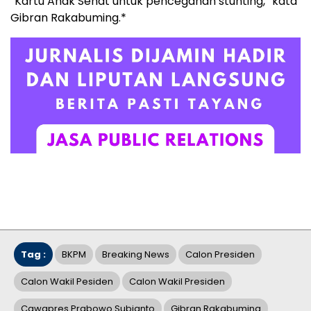
“Kartu Anak Sehat untuk pencegahan stunting,” kata
Gibran Rakabuming.*
Tag :
BKPM
Breaking News
Calon Presiden
Calon Wakil Pesiden
Calon Wakil Presiden
Cawapres Prabowo Subianto
Gibran Rakabuming