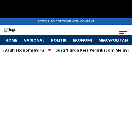
SCROLL TO CONTINUE WITH CONTENT
HOME
NASIONAL
POLITIK
EKONOMI
MEGAPOLITAN
 Arah Ekonomi Baru
Jasa Siaran Pers Persriliscom Melayani P