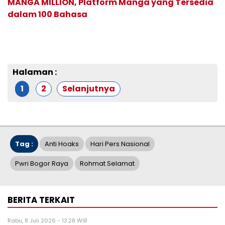
MANGA MILLION, Platform Manga yang Tersedia
dalam 100 Bahasa
Halaman :
1
2
Selanjutnya
Tag :
Anti Hoaks
Hari Pers Nasional
Pwri Bogor Raya
Rohmat Selamat
BERITA TERKAIT
Rabu, 8 Juli 2026 - 13:28 WIB