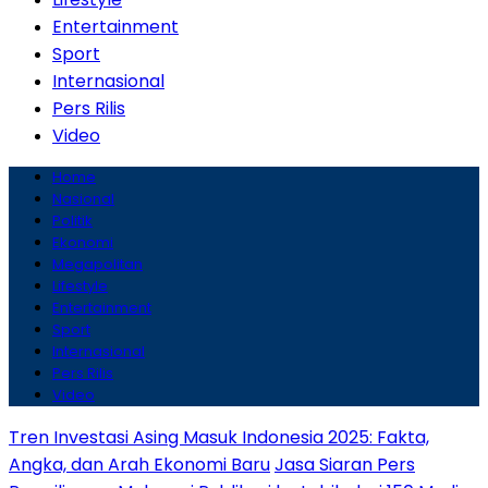
Entertainment
Sport
Internasional
Pers Rilis
Video
Home
Nasional
Politik
Ekonomi
Megapolitan
Lifestyle
Entertainment
Sport
Internasional
Pers Rilis
Video
Tren Investasi Asing Masuk Indonesia 2025: Fakta,
Angka, dan Arah Ekonomi Baru
Jasa Siaran Pers