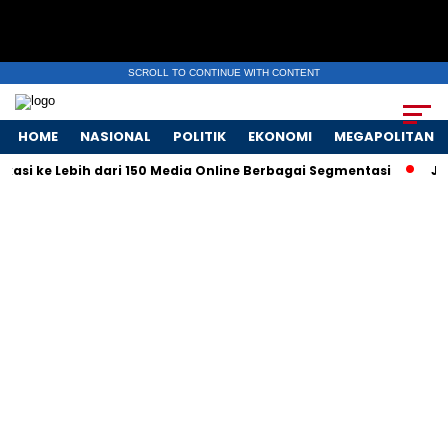
SCROLL TO CONTINUE WITH CONTENT
HOME
NASIONAL
POLITIK
EKONOMI
MEGAPOLITAN
 ke Lebih dari 150 Media Online Berbagai Segmentasi
Jasa Si