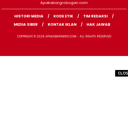
Apakabargrobogan.com
HISTORI MEDIA
KODE ETIK
TIM REDAKSI
MEDIA SIBER
KONTAK IKLAN
HAK JAWAB
COPYRIGHT © 2026 APAKABARNEWS.COM - ALL RIGHTS RESERVED
CLO