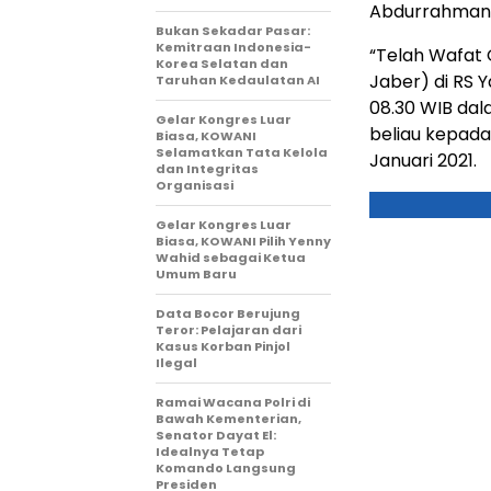
Abdurrahman A
Bukan Sekadar Pasar:
Kemitraan Indonesia-
“Telah Wafat 
Korea Selatan dan
Jaber) di RS Ya
Taruhan Kedaulatan AI
08.30 WIB dal
Gelar Kongres Luar
beliau kepada
Biasa, KOWANI
Selamatkan Tata Kelola
Januari 2021.
dan Integritas
Organisasi
Gelar Kongres Luar
Biasa, KOWANI Pilih Yenny
Wahid sebagai Ketua
Umum Baru
Data Bocor Berujung
Teror: Pelajaran dari
Kasus Korban Pinjol
Ilegal
Ramai Wacana Polri di
Bawah Kementerian,
Senator Dayat El:
Idealnya Tetap
Komando Langsung
Presiden