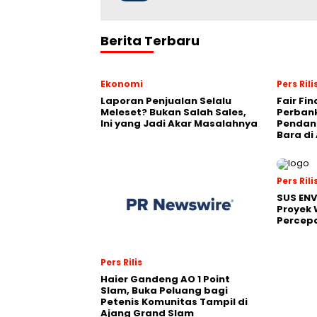
Berita Terbaru
Ekonomi
Pers Rili
Laporan Penjualan Selalu
Fair Fi
Meleset? Bukan Salah Sales,
Perban
Ini yang Jadi Akar Masalahnya
Pendana
Bara di
Pers Rili
SUS EN
Proyek 
Percepa
Pers Rilis
Haier Gandeng AO 1 Point
Slam, Buka Peluang bagi
Petenis Komunitas Tampil di
Ajang Grand Slam