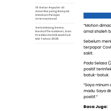
10 Gelar Populer di
Amerika yang Banyak
Diminati Pelajar
Internasional
“Mohon dimaaf
Gelombang Demo,
amal shaleh b
Reshuffle Kabinet, Dan
Prediksi Politik Mahfud
MD Tahun 2025
Sebelum menin
terpapar Covi
sakit.
Pada Selasa (
positif terinf
batuk-batuk.
“Saya minum 
madu. Saya di
positif.”
Baca Juga: