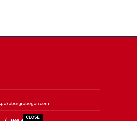
Apakabargrobogan.com
CLOSE
N
HAK JAWAB