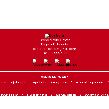
Graha Media Center
Bogor - Indonesia
editorapakabar@gmail.com
+6285315557788
MEDIA NETWORK
pakabarjabar.com
Apakabarjateng.com
Apakabarbogor.com
KODE ETIK
TIM REDAKSI
MEDIA SIBER
KONTAK IKLA
COPYRIGHT © 2026 APAKABARNEWS.COM - ALL RIGHTS RESERVED