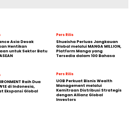
s
Pers Rilis
nance Asia Desak
Shueisha Perluas Jangkauan
kan Hentikan
Global melalui MANGA MILLION,
an untuk Sektor Batu
Platform Manga yang
 ASEAN
Tersedia dalam 100 Bahasa
Pers Rilis
s
UOB Perkuat Bisnis Wealth
VIRONMENT Raih Dua
Management melalui
WtE di Indonesia,
Kemitraan Distribusi Strategis
t Ekspansi Global
dengan Allianz Global
Investors