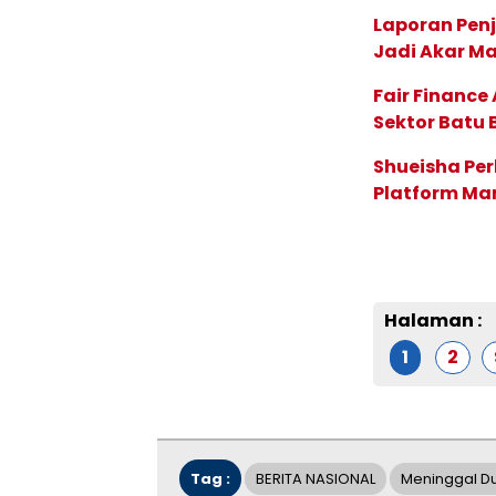
Laporan Penj
Jadi Akar M
Fair Financ
Sektor Batu 
Shueisha Pe
Platform Ma
Halaman :
1
2
Tag :
BERITA NASIONAL
Meninggal D