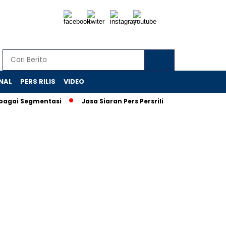
NAL
PERS RILIS
VIDEO
gai Segmentasi
Jasa Siaran Pers Persriliscom Melayani Publik