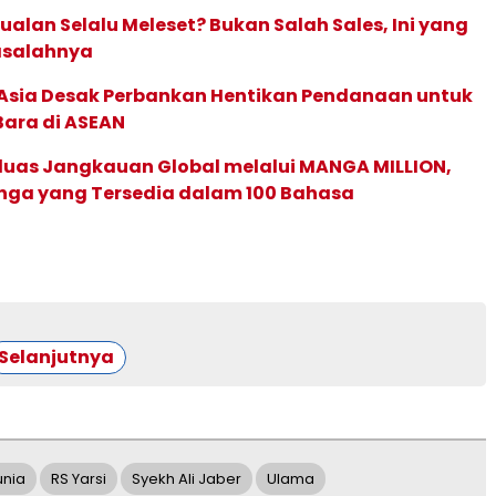
ualan Selalu Meleset? Bukan Salah Sales, Ini yang
asalahnya
e Asia Desak Perbankan Hentikan Pendanaan untuk
Bara di ASEAN
rluas Jangkauan Global melalui MANGA MILLION,
nga yang Tersedia dalam 100 Bahasa
Selanjutnya
unia
RS Yarsi
Syekh Ali Jaber
Ulama