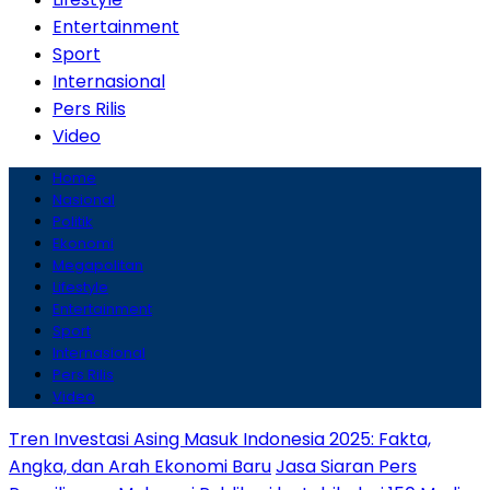
Entertainment
Sport
Internasional
Pers Rilis
Video
Home
Nasional
Politik
Ekonomi
Megapolitan
Lifestyle
Entertainment
Sport
Internasional
Pers Rilis
Video
Tren Investasi Asing Masuk Indonesia 2025: Fakta,
Angka, dan Arah Ekonomi Baru
Jasa Siaran Pers