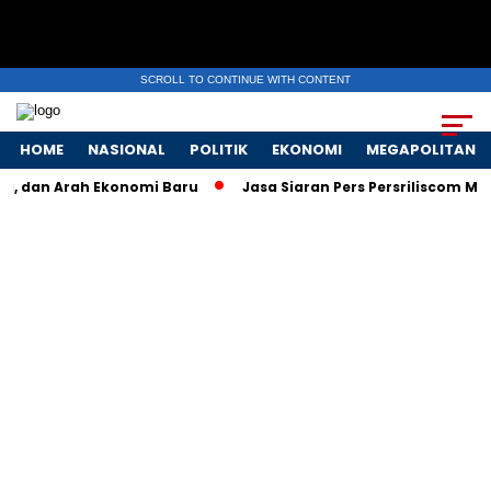
SCROLL TO CONTINUE WITH CONTENT
HOME
NASIONAL
POLITIK
EKONOMI
MEGAPOLITAN
a, dan Arah Ekonomi Baru
Jasa Siaran Pers Persriliscom Melay