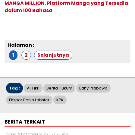
MANGA MILLION, Platform Manga yang Tersedia
dalam 100 Bahasa
Halaman :
1
2
Selanjutnya
Tag :
Ali Fikri
Berita Hukum
Edhy Prabowo
Ekspor Benih Lobster
KPK
BERITA TERKAIT
Selasa, 9 Desember 2025 - 22:29 WIB