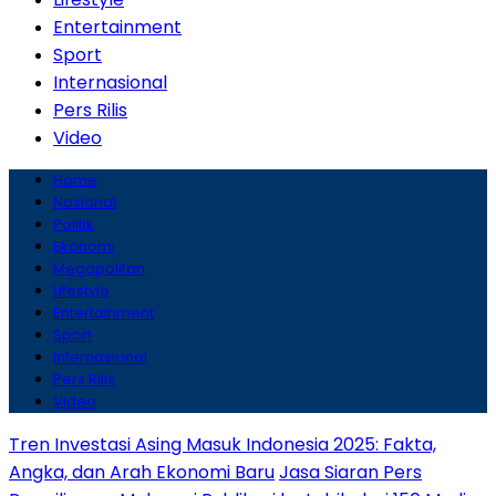
Entertainment
Sport
Internasional
Pers Rilis
Video
Home
Nasional
Politik
Ekonomi
Megapolitan
Lifestyle
Entertainment
Sport
Internasional
Pers Rilis
Video
Tren Investasi Asing Masuk Indonesia 2025: Fakta,
Angka, dan Arah Ekonomi Baru
Jasa Siaran Pers