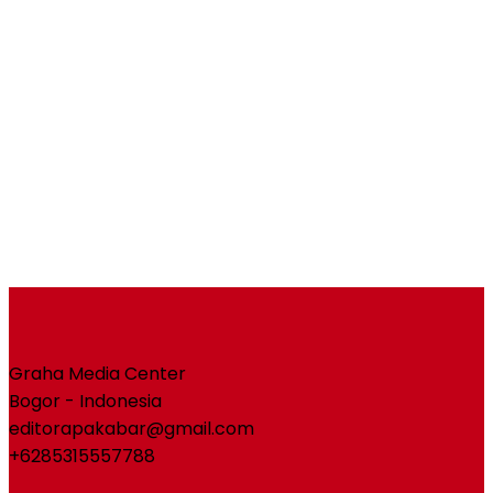
Graha Media Center
Bogor - Indonesia
editorapakabar@gmail.com
+6285315557788