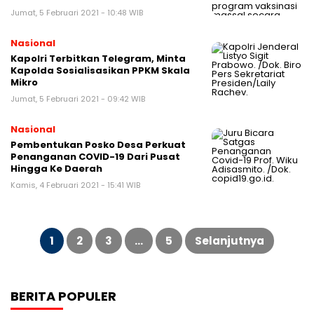
Jumat, 5 Februari 2021 - 10:48 WIB
Nasional
Kapolri Terbitkan Telegram, Minta
Kapolda Sosialisasikan PPKM Skala
Mikro
Jumat, 5 Februari 2021 - 09:42 WIB
Nasional
Pembentukan Posko Desa Perkuat
Penanganan COVID-19 Dari Pusat
Hingga Ke Daerah
Kamis, 4 Februari 2021 - 15:41 WIB
Paginasi
pos
1
2
3
…
5
Selanjutnya
BERITA POPULER