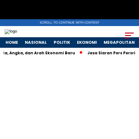
SCROLL TO CONTINUE WITH CONTENT
HOME
NASIONAL
POLITIK
EKONOMI
MEGAPOLITAN
ta, Angka, dan Arah Ekonomi Baru
Jasa Siaran Pers Persrilis