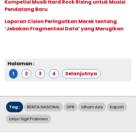
Kompetisi Musik Hard Rock Rising untuk Musisi
Pendatang Baru
Laporan Cision Peringatkan Merek tentang
‘Jebakan Fragmentasi Data’ yang Merugikan
Halaman :
1
2
3
4
Selanjutnya
Tag :
BERITA NASIONAL
DPR
Idham Azis
Kapolri
Listyo Sigit Prabowo