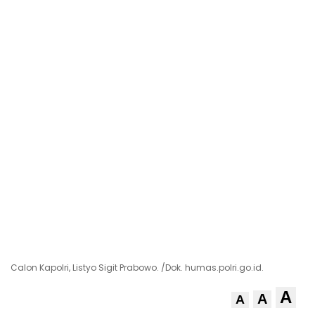
Calon Kapolri, Listyo Sigit Prabowo. /Dok. humas.polri.go.id.
A
A
A